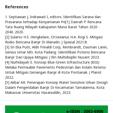
References
1. Septiawan J, Indrawati I, editors. Identifikasi Sarana dan
Prasarana terhadap Kenyamanan Pe[1] Daerah P. Rencana
Tata Ruang Wilayah Kabupaten Muna Barat Tahun 2020 -
2040. 2020.
[2] Sularso H.S. Hengkelare, Octavianus H.A. Rogi S. Mitigasi
Risiko Bencana Banjir Di Manado. J Spasial 2021;8.
[3] Sri Eka Putri, Aldri Frinaldi Corp, Rembrandt, Dasman Lanin,
Genius Umar MG. Kota Padang : Identifikasi Potensi Bencana
Banjir Dan Upaya Mitigasi. J Ilm Multidisiplin Nusant 2023.
[4] Nurhidayati E. Konsep Blue-Green Infrastructure (BGI)
Melalui Permeable Pavements Pedestrian dan Kolam Retensi
Untuk Mitigasi Genangan Banjir di Kota Pontianak. J Planol
2022.
[5] Akbar AR. Penerapan Konsep Water Sensitive Urban Design
Dalam Pengendalian Banjir Di Kecamatan Tamalanrea, Kota
Makassar. Universitas Hasanuddin, 2023.