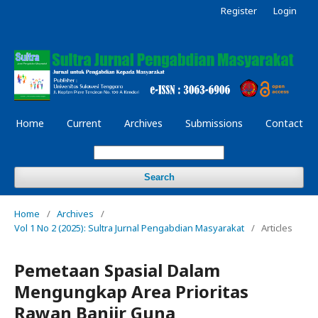
Register
Login
Home
Current
Archives
Submissions
Contact
Search
Home
/
Archives
/
Vol 1 No 2 (2025): Sultra Jurnal Pengabdian Masyarakat
/
Articles
Pemetaan Spasial Dalam
Mengungkap Area Prioritas
Rawan Banjir Guna