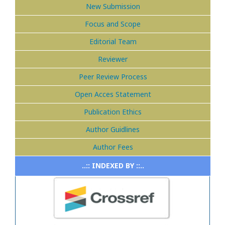
New Submission
Focus and Scope
Editorial Team
Reviewer
Peer Review Process
Open Acces Statement
Publication Ethics
Author Guidlines
Author Fees
..:: INDEXED BY ::..