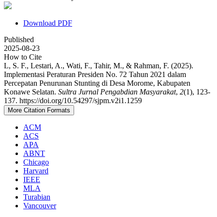
Download PDF
Published
2025-08-23
How to Cite
L, S. F., Lestari, A., Wati, F., Tahir, M., & Rahman, F. (2025).
Implementasi Peraturan Presiden No. 72 Tahun 2021 dalam
Percepatan Penurunan Stunting di Desa Morome, Kabupaten
Konawe Selatan.
Sultra Jurnal Pengabdian Masyarakat
,
2
(1), 123-
137. https://doi.org/10.54297/sjpm.v2i1.1259
More Citation Formats
ACM
ACS
APA
ABNT
Chicago
Harvard
IEEE
MLA
Turabian
Vancouver