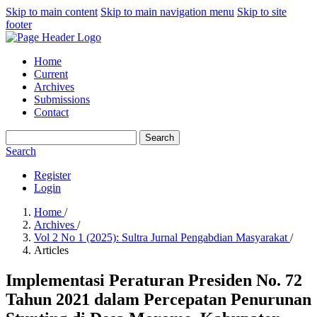
Skip to main content
Skip to main navigation menu
Skip to site
footer
Home
Current
Archives
Submissions
Contact
Search
Search
Register
Login
Home
/
Archives
/
Vol 2 No 1 (2025): Sultra Jurnal Pengabdian Masyarakat
/
Articles
Implementasi Peraturan Presiden No. 72
Tahun 2021 dalam Percepatan Penurunan