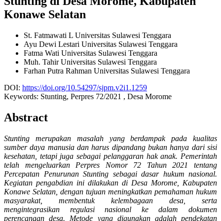
Stunting di Desa Morome, Kabupaten
Konawe Selatan
St. Fatmawati L
Universitas Sulawesi Tenggara
Ayu Dewi Lestari
Universitas Sulawesi Tenggara
Fatma Wati
Universitas Sulawesi Tenggara
Muh. Tahir
Universitas Sulawesi Tenggara
Farhan Putra Rahman
Universitas Sulawesi Tenggara
DOI:
https://doi.org/10.54297/sjpm.v2i1.1259
Keywords:
Stunting, Perpres 72/2021 , Desa Morome
Abstract
Stunting merupakan masalah yang berdampak pada kualitas
sumber daya manusia dan harus dipandang bukan hanya dari sisi
kesehatan, tetapi juga sebagai pelanggaran hak anak. Pemerintah
telah mengeluarkan Perpres Nomor 72 Tahun 2021 tentang
Percepatan Penurunan Stunting sebagai dasar hukum nasional.
Kegiatan pengabdian ini dilakukan di Desa Morome, Kabupaten
Konawe Selatan, dengan tujuan meningkatkan pemahaman hukum
masyarakat, membentuk kelembagaan desa, serta
mengintegrasikan regulasi nasional ke dalam dokumen
perencanaan desa. Metode yang digunakan adalah pendekatan