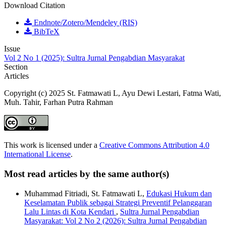
Download Citation
Endnote/Zotero/Mendeley (RIS)
BibTeX
Issue
Vol 2 No 1 (2025): Sultra Jurnal Pengabdian Masyarakat
Section
Articles
Copyright (c) 2025 St. Fatmawati L, Ayu Dewi Lestari, Fatma Wati,
Muh. Tahir, Farhan Putra Rahman
This work is licensed under a
Creative Commons Attribution 4.0
International License
.
Most read articles by the same author(s)
Muhammad Fitriadi, St. Fatmawati L,
Edukasi Hukum dan
Keselamatan Publik sebagai Strategi Preventif Pelanggaran
Lalu Lintas di Kota Kendari
,
Sultra Jurnal Pengabdian
Masyarakat: Vol 2 No 2 (2026): Sultra Jurnal Pengabdian