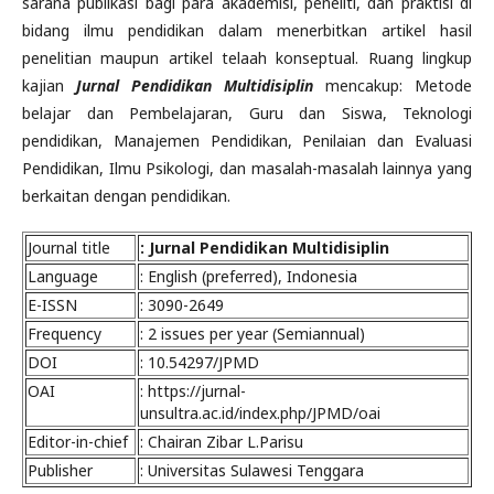
sarana publikasi bagi para akademisi, peneliti, dan praktisi di
bidang ilmu pendidikan dalam menerbitkan artikel hasil
penelitian maupun artikel telaah konseptual. Ruang lingkup
kajian
Jurnal Pendidikan Multidisiplin
mencakup: Metode
belajar dan Pembelajaran, Guru dan Siswa, Teknologi
pendidikan, Manajemen Pendidikan, Penilaian dan Evaluasi
Pendidikan, Ilmu Psikologi, dan masalah-masalah lainnya yang
berkaitan dengan pendidikan.
Journal title
: Jurnal Pendidikan Multidisiplin
Language
: English (preferred), Indonesia
E-ISSN
: 3090-2649
Frequency
: 2 issues per year (Semiannual)
DOI
: 10.54297/JPMD
OAI
: https://jurnal-
unsultra.ac.id/index.php/JPMD/oai
Editor-in-chief
: Chairan Zibar L.Parisu
Publisher
: Universitas Sulawesi Tenggara